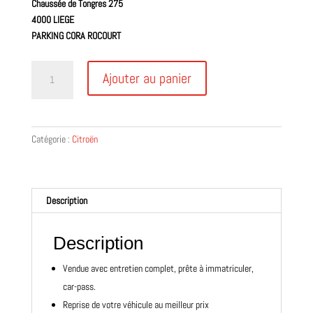
Chaussée de Tongres 275
4000 LIEGE
PARKING CORA ROCOURT
quantité
Ajouter au panier
de
Citroen
C1
1.0VVTi
Catégorie :
Citroën
69ch
2015
*GARANTIE
1
Description
AN
Description
Vendue avec entretien complet, prête à immatriculer,
car-pass.
Reprise de votre véhicule au meilleur prix