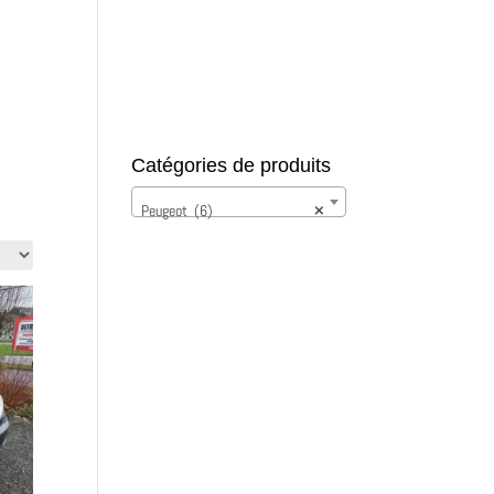
tie
Services VIP
Contact
Partenaires
Catégories de produits
Peugeot (6)
×