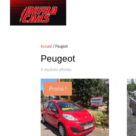
Histo
Accueil
/ Peugeot
Peugeot
6 résultats affichés
Promo !