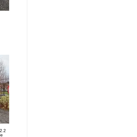
2.2
le