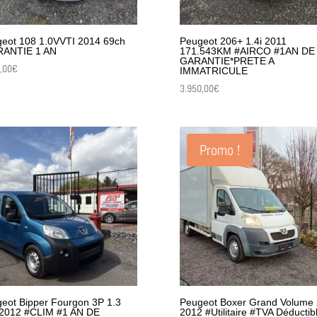
eot 108 1.0VVTI 2014 69ch
Peugeot 206+ 1.4i 2011
RANTIE 1 AN
171.543KM #AIRCO #1AN DE
GARANTIE*PRETE A
,00
€
IMMATRICULE
3.950,00
€
Promo !
eot Bipper Fourgon 3P 1.3
Peugeot Boxer Grand Volume 
2012 #CLIM #1 AN DE
2012 #Utilitaire #TVA Déductib