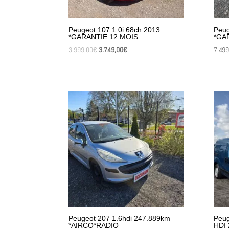
Peugeot 107 1.0i 68ch 2013
Peug
*GARANTIE 12 MOIS
*GA
Le
Le
3.999,00
€
3.749,00
€
7.499
prix
prix
initial
actuel
était :
est :
3.999,00€.
3.749,00€.
Peugeot 207 1.6hdi 247.889km
Peug
*AIRCO*RADIO
HDI 